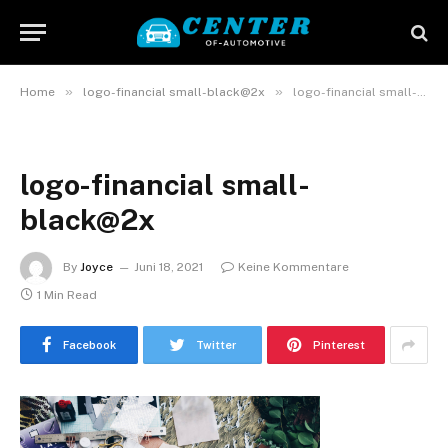
»
»
Home
logo-financial small-black@2x
logo-financial small-black@2x
logo-financial small-
black@2x
By
Joyce
Juni 18, 2021
Keine Kommentare
1 Min Read
Facebook
Twitter
Pinterest