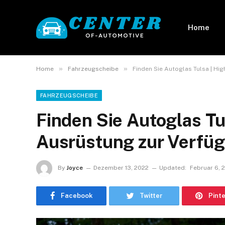
Home
»
»
Home
Fahrzeugscheibe
Finden Sie Autoglas Tulsa | Hi
FAHRZEUGSCHEIBE
Finden Sie Autoglas Tu
Ausrüstung zur Verfü
By
Joyce
Dezember 13, 2022
Updated:
Februar 6, 
Facebook
Twitter
Pint