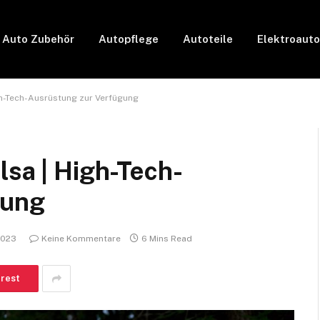
Auto Zubehör
Autopflege
Autoteile
Elektroauto
gh-Tech-Ausrüstung zur Verfügung
lsa | High-Tech-
gung
2023
Keine Kommentare
6 Mins Read
erest