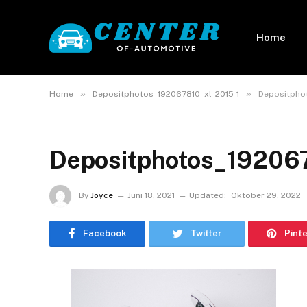
Home
»
»
Home
Depositphotos_192067810_xl-2015-1
Depositpho
Depositphotos_19206
By
Joyce
Juni 18, 2021
Updated:
Oktober 29, 2022
Facebook
Twitter
Pint