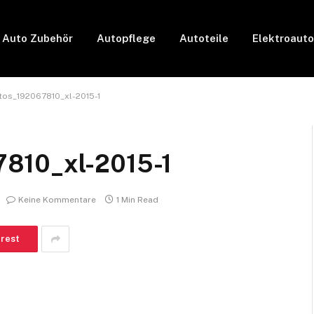
Auto Zubehör
Autopflege
Autoteile
Elektroauto
tos_192067810_xl-2015-1
7810_xl-2015-1
Keine Kommentare
1 Min Read
erest