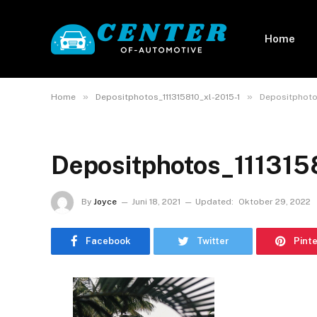
Home
»
»
Home
Depositphotos_111315810_xl-2015-1
Depositphotos
Depositphotos_111315
By
Joyce
Juni 18, 2021
Updated:
Oktober 29, 2022
Facebook
Twitter
Pint