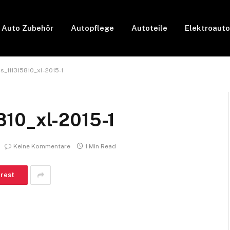
Auto Zubehör
Autopflege
Autoteile
Elektroauto
_111315810_xl-2015-1
810_xl-2015-1
Keine Kommentare
1 Min Read
erest